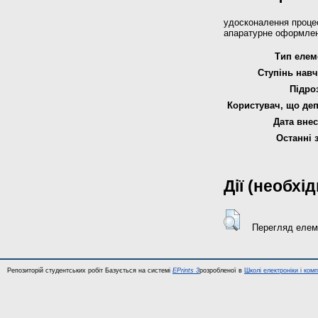
удосконалення процес
апаратурне оформле
Тип елем
Ступінь навч
Підро
Користувач, що деп
Дата внес
Останні 
Дії (необхі
Перегляд елем
Репозиторій студентських робіт Базується на системі
EPrints 3
розробленої в
Школі електроніки і ком