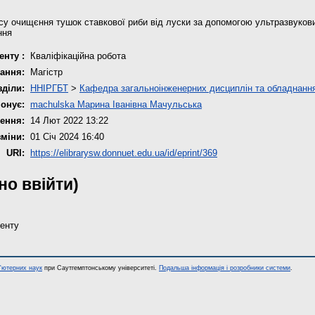
у очищєння тушок ставкової риби від луски за допомогою ультразвукови
ння
енту :
Кваліфікаційна робота
ання:
Магістр
зділи:
ННІРГБТ
>
Кафедра загальноінженерних дисциплін та обладнанн
онує:
machulska Марина Іванівна Мачульська
ення:
14 Лют 2022 13:22
зміни:
01 Січ 2024 16:40
URI:
https://elibrarysw.donnuet.edu.ua/id/eprint/369
дно ввійти)
енту
п'ютерних наук
при Саутгемптонському університеті.
Подальша інформація і розробники системи
.