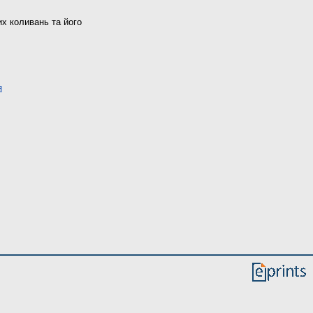
х коливань та його
я