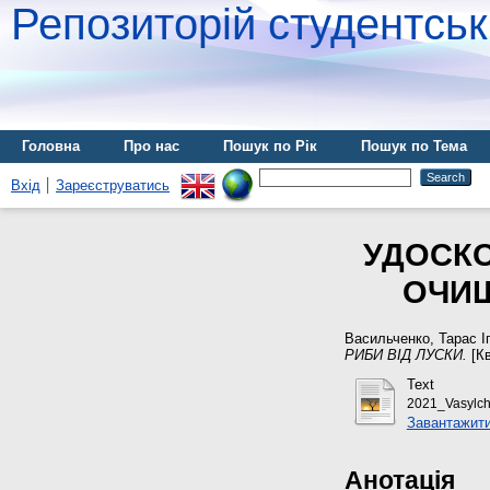
Репозиторій студентськ
Головна
Про нас
Пошук по Рік
Пошук по Тема
Вхід
Зареєструватись
УДОСК
ОЧИЩ
Васильченко, Тарас І
РИБИ ВІД ЛУСКИ.
[Кв
Text
2021_Vasyl
Завантажити
Анотація