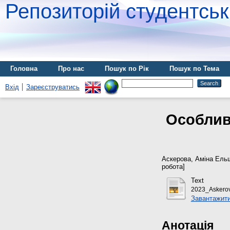
Репозиторій студентськ
Головна
Про нас
Пошук по Рік
Пошук по Тема
Вхід
Зареєструватись
Особлив
Аскерова, Аміна Ель
робота]
Text
2023_Askero
Завантажити
Анотація