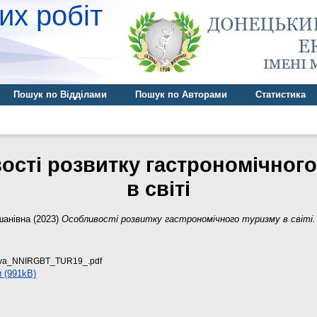
их робіт
Пошук по Відділами
Пошук по Авторами
Статистика
ості розвитку гастрономічного
в світі
шанівна
(2023)
Особливості розвитку гастрономічного туризму в світі.
va_NNIRGBT_TUR19_.pdf
 (991kB)