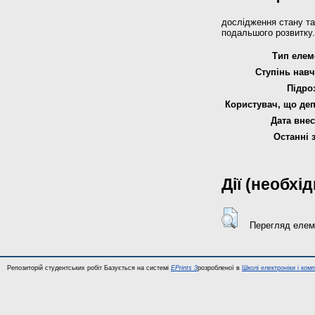
дослідження стану та
подальшого розвитку.
Тип елем
Ступінь навч
Підро
Користувач, що деп
Дата внес
Останні 
Дії (необхі
Перегляд елем
Репозиторій студентських робіт Базується на системі
EPrints 3
розробленої в
Школі електроніки і ком