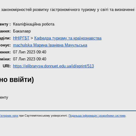
 закономірностей розвитку гастрономічного туризму у світі та визначенні
енту :
Кваліфікаційна робота
ання:
Бакалавр
зділи:
ННІРГБТ
>
Кафедра туризму та країнознавства
онує:
machulska Марина Іванівна Мачульська
ення:
07 Лип 2023 09:40
зміни:
07 Лип 2023 09:40
URI:
https://elibrarysw.donnuet.edu.ua/id/eprint/513
дно ввійти)
енту
п'ютерних наук
при Саутгемптонському університеті.
Подальша інформація і розробники системи
.