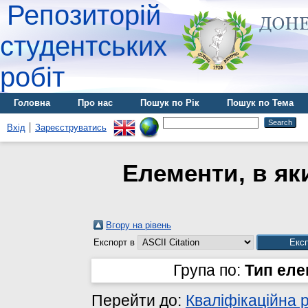
Репозиторій
студентських
робіт
Головна
Про нас
Пошук по Рік
Пошук по Тема
Вхід
Зареєструватись
Елементи, в яки
Вгору на рівень
Експорт в
Група по:
Тип ел
Перейти до:
Кваліфікаційна 