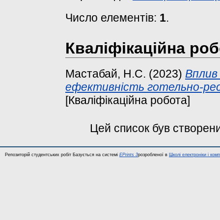
Число елементів:
1
.
Кваліфікаційна роб
Мастабай, Н.С.
(2023)
Вплив
ефективність готельно-рес
[Кваліфікаційна робота]
Цей список був створен
Репозиторій студентських робіт Базується на системі
EPrints 3
розробленої в
Школі електроніки і ком