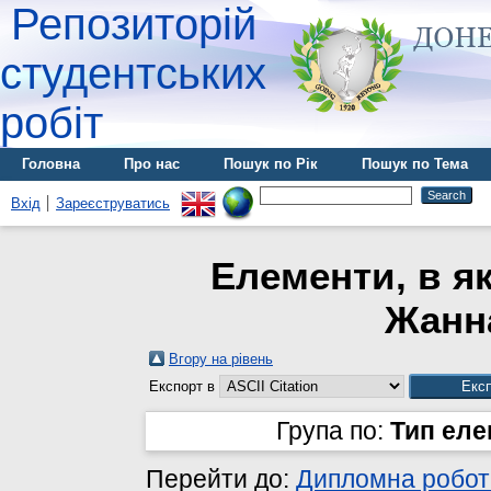
Репозиторій
студентських
робіт
Головна
Про нас
Пошук по Рік
Пошук по Тема
Вхід
Зареєструватись
Елементи, в як
Жанна
Вгору на рівень
Експорт в
Група по:
Тип ел
Перейти до:
Дипломна робот