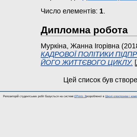
Число елементів:
1
.
Дипломна робота
Муркіна, Жанна Ігорівна
(201
КАДРОВОЇ ПОЛІТИКИ ПІДПР
ЙОГО ЖИТТЄВОГО ЦИКЛУ.
[
Цей список був створ
Репозиторій студентських робіт Базується на системі
EPrints 3
розробленої в
Школі електроніки і ком