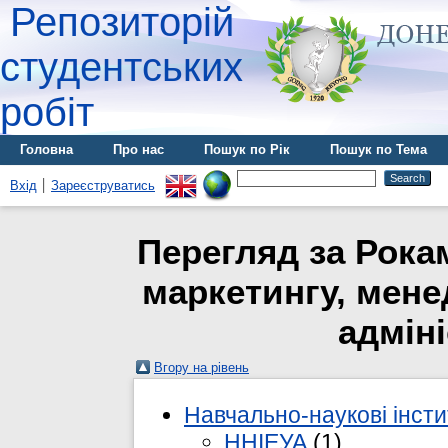
Репозиторій
студентських
робіт
Головна
Про нас
Пошук по Рік
Пошук по Тема
Вхід
Зареєструватись
Перегляд за Рока
маркетингу, мене
адмін
Вгору на рівень
Навчально-наукові інст
ННІЕУА
(1)